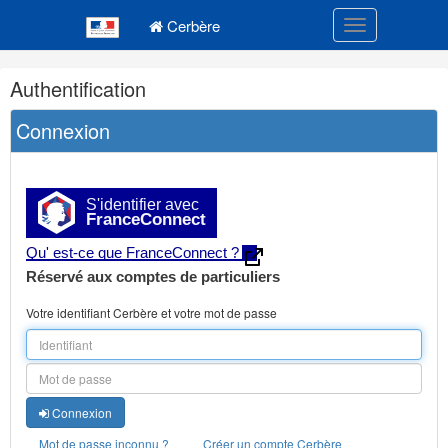
Navigation
Menu principal
principale
Cerbère
Toggle navigatio
Navigation
Authentification
et
outils
Connexion
annexes
S'identifier avec
FranceConnect
Qu' est-ce que FranceConnect ?
Réservé aux comptes de particuliers
Votre identifiant Cerbère et votre mot de passe
Connexion
Mot de passe inconnu ?
Créer un compte Cerbère