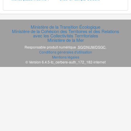
Ministère de la Transition Écologique
Ministère de la Cohésion des Territoires et des Relations
avec les Collectivités Terrritoriales
Ministère de la Mer
Responsable produit numérique
SG/DNUM/DSGC
.
Conditions générales d'utilisation
Mentions légales
© Version 6.4.5-tc_cerbere-auth_172_182-internet