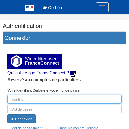
Navigation
Menu principal
principale
Cerbère
Toggle navigatio
Navigation
Authentification
et
outils
Connexion
annexes
S'identifier avec
FranceConnect
Qu' est-ce que FranceConnect ?
Réservé aux comptes de particuliers
Votre identifiant Cerbère et votre mot de passe
Connexion
Mot de passe inconnu ?
Créer un compte Cerbère