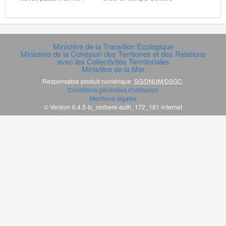
Ministère de la Transition Écologique
Ministère de la Cohésion des Territoires et des Relations
avec les Collectivités Terrritoriales
Ministère de la Mer
Responsable produit numérique
SG/DNUM/DSGC
.
Conditions générales d'utilisation
Mentions légales
© Version 6.4.5-tc_cerbere-auth_172_181-internet