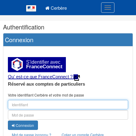
Navigation
Menu principal
principale
Cerbère
Toggle navigatio
Navigation
Authentification
et
outils
Connexion
annexes
S'identifier avec
FranceConnect
Qu' est-ce que FranceConnect ?
Réservé aux comptes de particuliers
Votre identifiant Cerbère et votre mot de passe
Connexion
Mot de passe inconnu ?
Créer un compte Cerbère