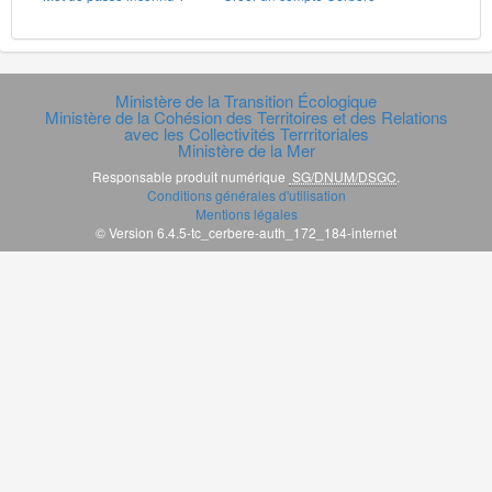
Ministère de la Transition Écologique
Ministère de la Cohésion des Territoires et des Relations
avec les Collectivités Terrritoriales
Ministère de la Mer
Responsable produit numérique
SG/DNUM/DSGC
.
Conditions générales d'utilisation
Mentions légales
© Version 6.4.5-tc_cerbere-auth_172_184-internet