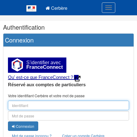
Navigation
Menu principal
principale
Cerbère
Toggle navigatio
Navigation
Authentification
et
outils
Connexion
annexes
S'identifier avec
FranceConnect
Qu' est-ce que FranceConnect ?
Réservé aux comptes de particuliers
Votre identifiant Cerbère et votre mot de passe
Connexion
Mot de passe inconnu ?
Créer un compte Cerbère