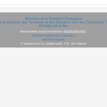
Ministère de la Transition Écologique
e la Cohésion des Territoires et des Relations avec les Collectivités Te
Ministère de la Mer
Responsable produit numérique
SG/DNUM/DSGC
.
Conditions générales d'utilisation
Mentions légales
© Version 6.4.5-tc_cerbere-auth_172_181-internet