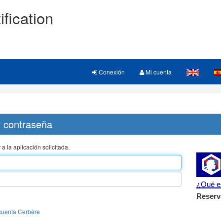
ification
Conexión
Mi cuenta
r contraseña
 a la aplicación solicitada.
¿Qué e
Reserv
cuenta Cerbère