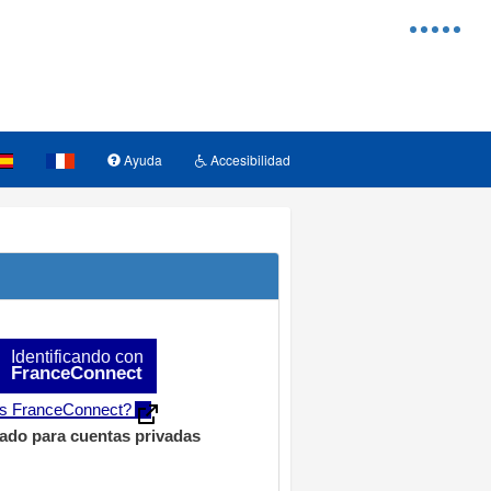
Menu
d'access
Ayuda
Accesibilidad
Identificando con
FranceConnect
s FranceConnect?
ado para cuentas privadas