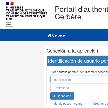
Portail d'authent
Cerbère
Navigation
Menu principal
principale
Cerbère
Navigation
Conexión a la aplicación
et
outils
Identificación de usuario po
annexes
Esta pantalla permite identificarse y acceder
Connexion
Mot de passe inconnu ?
Crear una 