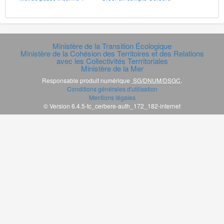
Ministère de la Transition Écologique
Ministère de la Cohésion des Territoires et des Relations
avec les Collectivités Terrritoriales
Ministère de la Mer
Responsable produit numérique
SG/DNUM/DSGC
.
Conditions générales d'utilisation
Mentions légales
© Version 6.4.5-tc_cerbere-auth_172_182-internet