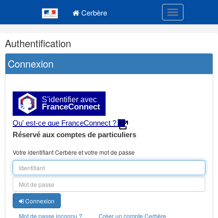
Navigation
Menu principal
principale
Cerbère
Toggle navigatio
Navigation
Authentification
et
outils
Connexion
annexes
S'identifier avec
FranceConnect
Qu' est-ce que FranceConnect ?
Réservé aux comptes de particuliers
Votre identifiant Cerbère et votre mot de passe
Connexion
Mot de passe inconnu ?
Créer un compte Cerbère