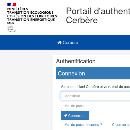
Portail d'authent
Cerbère
Navigation
Menu principal
principale
Cerbère
Navigation
Authentification
et
outils
Connexion
annexes
Votre identifiant Cerbère et votre mot de pa
Connexion
Mot de passe inconnu ?
Créer un c