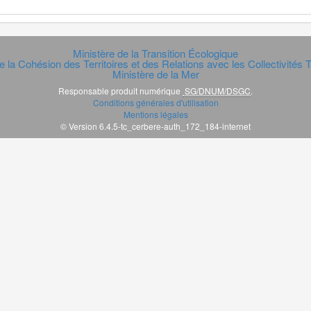
Ministère de la Transition Écologique
e la Cohésion des Territoires et des Relations avec les Collectivités Te
Ministère de la Mer
Responsable produit numérique
SG/DNUM/DSGC
.
Conditions générales d'utilisation
Mentions légales
© Version 6.4.5-tc_cerbere-auth_172_184-internet