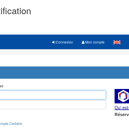
ification
Connexion
Mon compte
sse
Qu' es
Réserv
ompte Cerbère