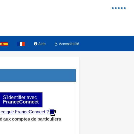
Menu
d'access
Aide
Accessibilité
S'identifier avec
FranceConnect
t-ce que FranceConnect ?
é aux comptes de particuliers