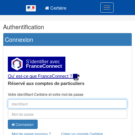
Navigation
Menu principal
principale
Cerbère
Toggle navigatio
Navigation
Authentification
et
outils
Connexion
annexes
S'identifier avec
FranceConnect
Qu' est-ce que FranceConnect ?
Réservé aux comptes de particuliers
Votre identifiant Cerbère et votre mot de passe
Connexion
Mot de passe inconnu ?
Créer un compte Cerbère