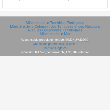
Ministère de la Transition Écologique
Ministère de la Cohésion des Territoires et des Relations
avec les Collectivités Terrritoriales
Ministère de la Mer
Responsable produit numérique
SG/DNUM/DSGC
.
Conditions générales d'utilisation
Mentions légales
© Version 6.4.5-tc_cerbere-auth_172_184-internet