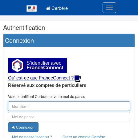
Navigation
Menu principal
principale
Cerbère
Toggle navigatio
Navigation
Authentification
et
outils
Connexion
annexes
S'identifier avec
FranceConnect
Qu' est-ce que FranceConnect ?
Réservé aux comptes de particuliers
Votre identifiant Cerbère et votre mot de passe
Connexion
Mot de passe inconnu ?
Créer un compte Cerbère