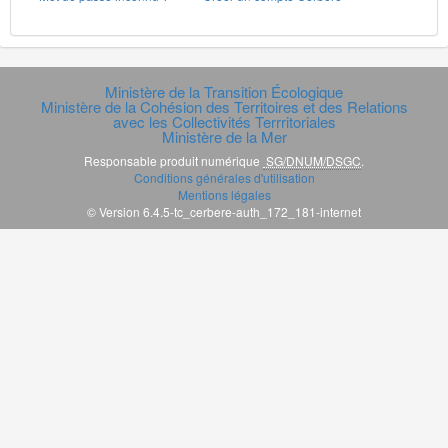
Ministère de la Transition Écologique
Ministère de la Cohésion des Territoires et des Relations
avec les Collectivités Terrritoriales
Ministère de la Mer
Responsable produit numérique
SG/DNUM/DSGC
.
Conditions générales d'utilisation
Mentions légales
© Version 6.4.5-tc_cerbere-auth_172_181-internet