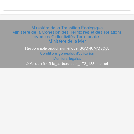
Ministère de la Transition Écologique
Ministère de la Cohésion des Territoires et des Relations
avec les Collectivités Terrritoriales
Ministère de la Mer
Responsable produit numérique
SG/DNUM/DSGC
.
Conditions générales d'utilisation
Mentions légales
© Version 6.4.5-tc_cerbere-auth_172_183-internet