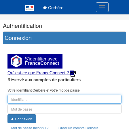
Navigation
Menu principal
principale
Cerbère
Toggle navigatio
Navigation
Authentification
et
outils
Connexion
annexes
S'identifier avec
FranceConnect
Qu' est-ce que FranceConnect ?
Réservé aux comptes de particuliers
Votre identifiant Cerbère et votre mot de passe
Connexion
Mot de passe inconnu ?
Créer un compte Cerbère