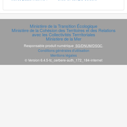
Ministère de la Transition Écologique
Ministère de la Cohésion des Territoires et des Relations
avec les Collectivités Terrritoriales
Ministère de la Mer
Responsable produit numérique
SG/DNUM/DSGC
.
Conditions générales d'utilisation
Mentions légales
© Version 6.4.5-tc_cerbere-auth_172_184-internet