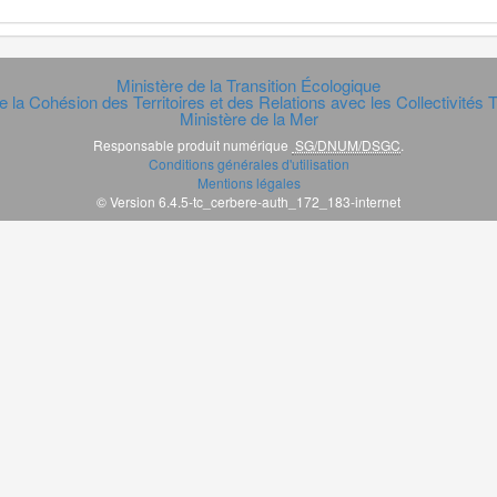
Ministère de la Transition Écologique
e la Cohésion des Territoires et des Relations avec les Collectivités Te
Ministère de la Mer
Responsable produit numérique
SG/DNUM/DSGC
.
Conditions générales d'utilisation
Mentions légales
© Version 6.4.5-tc_cerbere-auth_172_183-internet