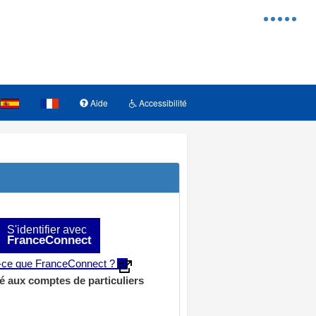
Menu
d'access
Aide
Accessibilité
S'identifier avec
FranceConnect
t-ce que FranceConnect ?
é aux comptes de particuliers