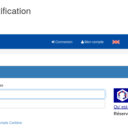
ification
Connexion
Mon compte
sse
Qu' es
Réserv
ompte Cerbère