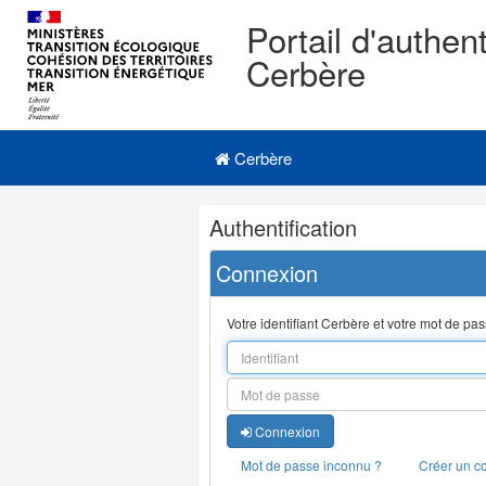
Portail d'authent
Cerbère
Navigation
Menu principal
principale
Cerbère
Navigation
Authentification
et
outils
Connexion
annexes
Votre identifiant Cerbère et votre mot de pa
Connexion
Mot de passe inconnu ?
Créer un c