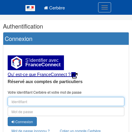
Navigation
Menu principal
principale
Cerbère
Toggle navigatio
Navigation
Authentification
et
outils
Connexion
annexes
S'identifier avec
FranceConnect
Qu' est-ce que FranceConnect ?
Réservé aux comptes de particuliers
Votre identifiant Cerbère et votre mot de passe
Connexion
Mot de passe inconnu ?
Créer un compte Cerbère