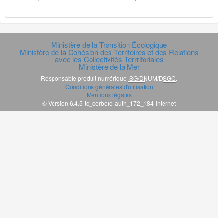
Ministère de la Transition Écologique
Ministère de la Cohésion des Territoires et des Relations
avec les Collectivités Terrritoriales
Ministère de la Mer
Responsable produit numérique
SG/DNUM/DSGC
.
Conditions générales d'utilisation
Mentions légales
© Version 6.4.5-tc_cerbere-auth_172_184-internet