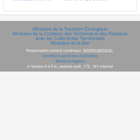
Ministère de la Transition Écologique
Ministère de la Cohésion des Territoires et des Relations
avec les Collectivités Terrritoriales
Ministère de la Mer
Responsable produit numérique
SG/DNUM/DSGC
.
Conditions générales d'utilisation
Mentions légales
© Version 6.4.5-tc_cerbere-auth_172_181-internet