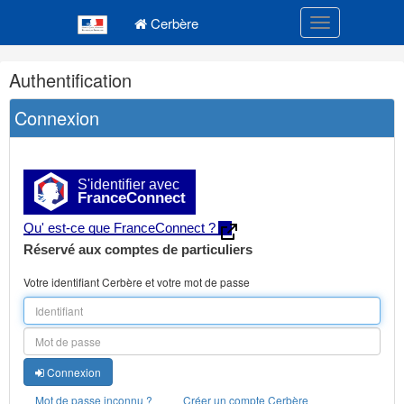
Navigation
Menu principal
principale
Cerbère
Toggle navigatio
Navigation
Authentification
et
outils
Connexion
annexes
S'identifier avec
FranceConnect
Qu' est-ce que FranceConnect ?
Réservé aux comptes de particuliers
Votre identifiant Cerbère et votre mot de passe
Connexion
Mot de passe inconnu ?
Créer un compte Cerbère