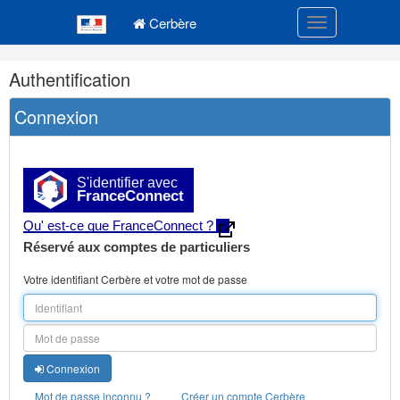
Navigation
Menu principal
principale
Cerbère
Toggle navigatio
Navigation
Authentification
et
outils
Connexion
annexes
S'identifier avec
FranceConnect
Qu' est-ce que FranceConnect ?
Réservé aux comptes de particuliers
Votre identifiant Cerbère et votre mot de passe
Connexion
Mot de passe inconnu ?
Créer un compte Cerbère