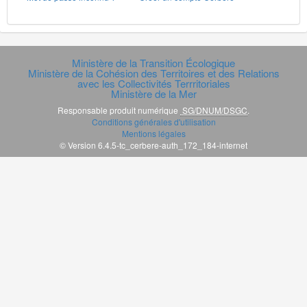
Ministère de la Transition Écologique
Ministère de la Cohésion des Territoires et des Relations
avec les Collectivités Terrritoriales
Ministère de la Mer
Responsable produit numérique
SG/DNUM/DSGC
.
Conditions générales d'utilisation
Mentions légales
© Version 6.4.5-tc_cerbere-auth_172_184-internet