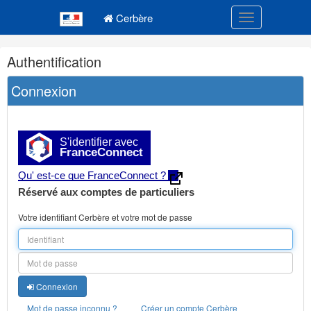
Navigation
Menu principal
principale
Cerbère
Toggle navigatio
Navigation
Authentification
et
outils
Connexion
annexes
S'identifier avec
FranceConnect
Qu' est-ce que FranceConnect ?
Réservé aux comptes de particuliers
Votre identifiant Cerbère et votre mot de passe
Connexion
Mot de passe inconnu ?
Créer un compte Cerbère