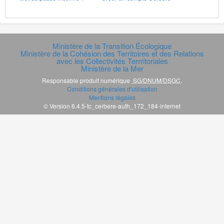
Ministère de la Transition Écologique
Ministère de la Cohésion des Territoires et des Relations
avec les Collectivités Terrritoriales
Ministère de la Mer
Responsable produit numérique
SG/DNUM/DSGC
.
Conditions générales d'utilisation
Mentions légales
© Version 6.4.5-tc_cerbere-auth_172_184-internet