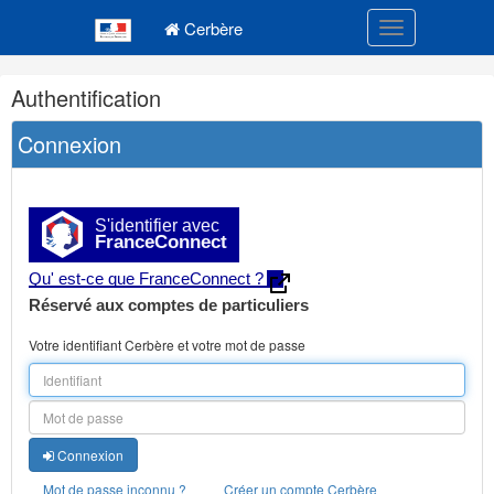
Navigation
Menu principal
principale
Cerbère
Toggle navigatio
Navigation
Authentification
et
outils
Connexion
annexes
S'identifier avec
FranceConnect
Qu' est-ce que FranceConnect ?
Réservé aux comptes de particuliers
Votre identifiant Cerbère et votre mot de passe
Connexion
Mot de passe inconnu ?
Créer un compte Cerbère