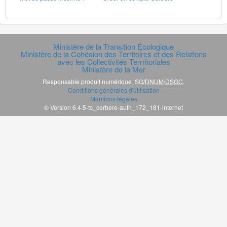
Ministère de la Transition Écologique
Ministère de la Cohésion des Territoires et des Relations
avec les Collectivités Terrritoriales
Ministère de la Mer
Responsable produit numérique
SG/DNUM/DSGC
.
Conditions générales d'utilisation
Mentions légales
© Version 6.4.5-tc_cerbere-auth_172_181-internet