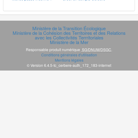
Ministère de la Transition Écologique
Ministère de la Cohésion des Territoires et des Relations
avec les Collectivités Terrritoriales
Ministère de la Mer
Responsable produit numérique
SG/DNUM/DSGC
.
Conditions générales d'utilisation
Mentions légales
© Version 6.4.5-tc_cerbere-auth_172_183-internet