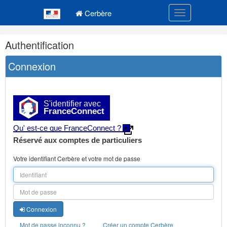
Navigation
Menu principal
principale
Cerbère
Toggle navigatio
Navigation
Authentification
et
outils
Connexion
annexes
S'identifier avec
FranceConnect
Qu' est-ce que FranceConnect ?
Réservé aux comptes de particuliers
Votre identifiant Cerbère et votre mot de passe
Connexion
Mot de passe inconnu ?
Créer un compte Cerbère