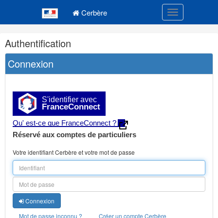
Navigation
Menu principal
principale
Cerbère
Toggle navigatio
Navigation
Authentification
et
outils
Connexion
annexes
S'identifier avec
FranceConnect
Qu' est-ce que FranceConnect ?
Réservé aux comptes de particuliers
Votre identifiant Cerbère et votre mot de passe
Connexion
Mot de passe inconnu ?
Créer un compte Cerbère