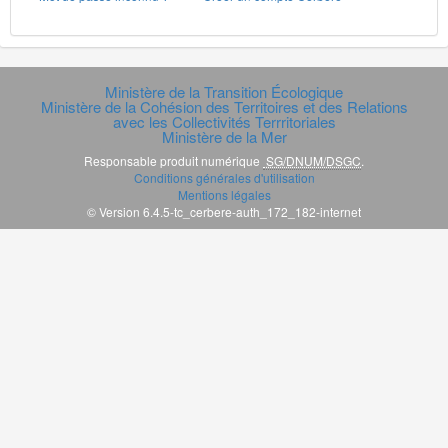
Ministère de la Transition Écologique
Ministère de la Cohésion des Territoires et des Relations
avec les Collectivités Terrritoriales
Ministère de la Mer
Responsable produit numérique
SG/DNUM/DSGC
.
Conditions générales d'utilisation
Mentions légales
© Version 6.4.5-tc_cerbere-auth_172_182-internet