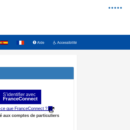
Menu
d'access
Aide
Accessibilité
S'identifier avec
FranceConnect
t-ce que FranceConnect ?
é aux comptes de particuliers