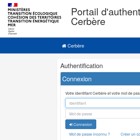
Portail d'authent
Cerbère
Navigation
Menu principal
principale
Cerbère
Navigation
Authentification
et
outils
Connexion
annexes
Votre identifiant Cerbère et votre mot de pa
Connexion
Mot de passe inconnu ?
Créer un c