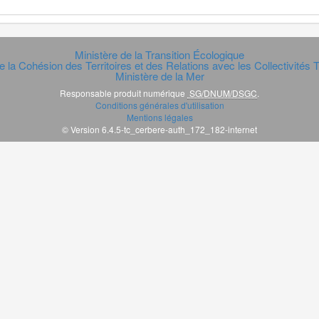
Ministère de la Transition Écologique
e la Cohésion des Territoires et des Relations avec les Collectivités Te
Ministère de la Mer
Responsable produit numérique
SG/DNUM/DSGC
.
Conditions générales d'utilisation
Mentions légales
© Version 6.4.5-tc_cerbere-auth_172_182-internet