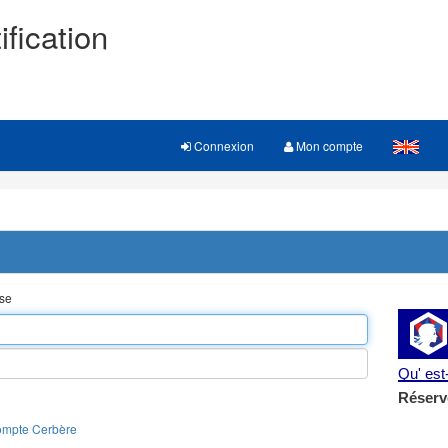
ification
Connexion
Mon compte
sse
Qu' es
Réserv
ompte Cerbère