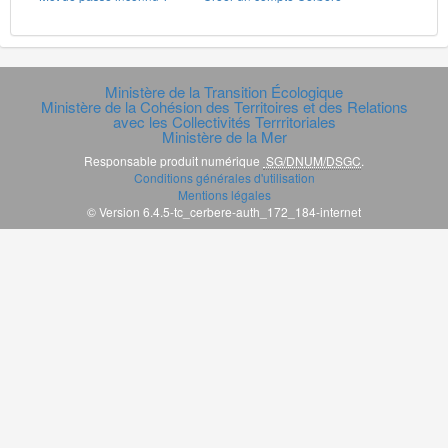
Ministère de la Transition Écologique
Ministère de la Cohésion des Territoires et des Relations
avec les Collectivités Terrritoriales
Ministère de la Mer
Responsable produit numérique
SG/DNUM/DSGC
.
Conditions générales d'utilisation
Mentions légales
© Version 6.4.5-tc_cerbere-auth_172_184-internet