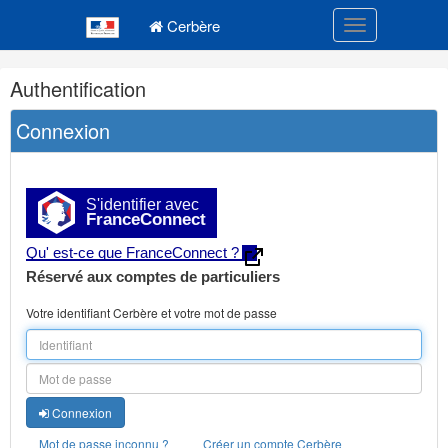
Navigation
Menu principal
principale
Cerbère
Toggle navigatio
Navigation
Authentification
et
outils
Connexion
annexes
S'identifier avec
FranceConnect
Qu' est-ce que FranceConnect ?
Réservé aux comptes de particuliers
Votre identifiant Cerbère et votre mot de passe
Connexion
Mot de passe inconnu ?
Créer un compte Cerbère