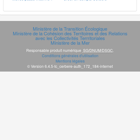
Ministère de la Transition Écologique
Ministère de la Cohésion des Territoires et des Relations
avec les Collectivités Terrritoriales
Ministère de la Mer
Responsable produit numérique
SG/DNUM/DSGC
.
Conditions générales d'utilisation
Mentions légales
© Version 6.4.5-tc_cerbere-auth_172_184-internet