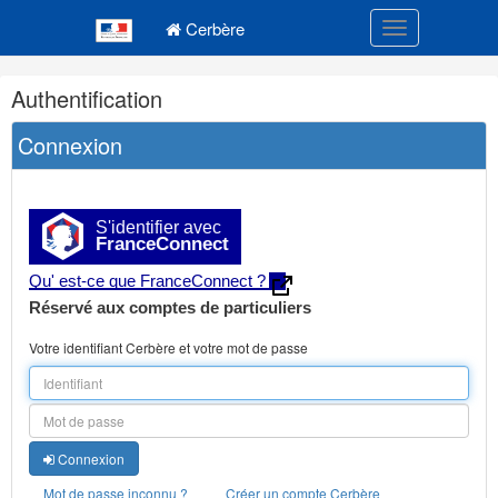
Navigation
Menu principal
principale
Cerbère
Toggle navigatio
Navigation
Authentification
et
outils
Connexion
annexes
S'identifier avec
FranceConnect
Qu' est-ce que FranceConnect ?
Réservé aux comptes de particuliers
Votre identifiant Cerbère et votre mot de passe
Connexion
Mot de passe inconnu ?
Créer un compte Cerbère