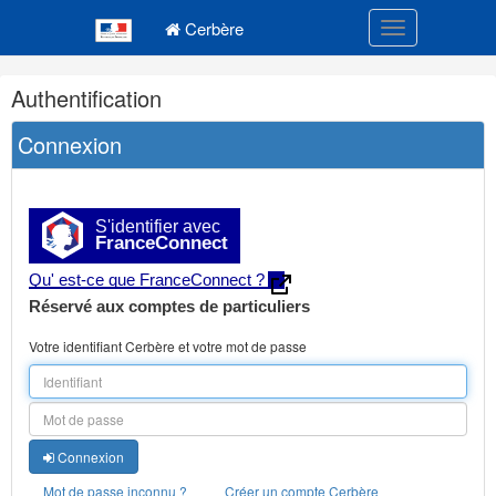
Navigation
Menu principal
principale
Cerbère
Toggle navigatio
Navigation
Authentification
et
outils
Connexion
annexes
S'identifier avec
FranceConnect
Qu' est-ce que FranceConnect ?
Réservé aux comptes de particuliers
Votre identifiant Cerbère et votre mot de passe
Connexion
Mot de passe inconnu ?
Créer un compte Cerbère