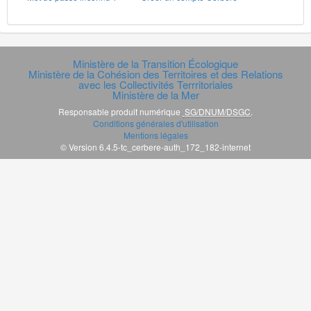
Ministère de la Transition Écologique
Ministère de la Cohésion des Territoires et des Relations
avec les Collectivités Terrritoriales
Ministère de la Mer
Responsable produit numérique
SG/DNUM/DSGC
.
Conditions générales d'utilisation
Mentions légales
© Version 6.4.5-tc_cerbere-auth_172_182-internet