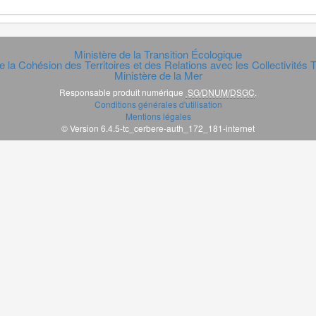
Ministère de la Transition Écologique
e la Cohésion des Territoires et des Relations avec les Collectivités Te
Ministère de la Mer
Responsable produit numérique
SG/DNUM/DSGC
.
Conditions générales d'utilisation
Mentions légales
© Version 6.4.5-tc_cerbere-auth_172_181-internet