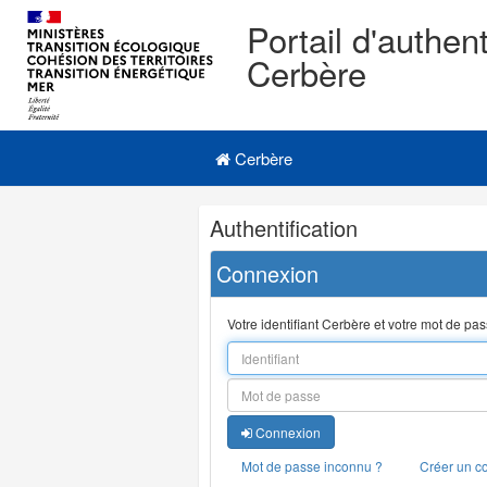
Portail d'authent
Cerbère
Navigation
Menu principal
principale
Cerbère
Navigation
Authentification
et
outils
Connexion
annexes
Votre identifiant Cerbère et votre mot de pa
Connexion
Mot de passe inconnu ?
Créer un c