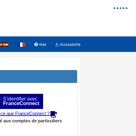
Menu
d'access
Aide
Accessibilité
S'identifier avec
FranceConnect
t-ce que FranceConnect ?
é aux comptes de particuliers