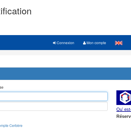
ification
Connexion
Mon compte
sse
Qu' es
Réserv
ompte Cerbère