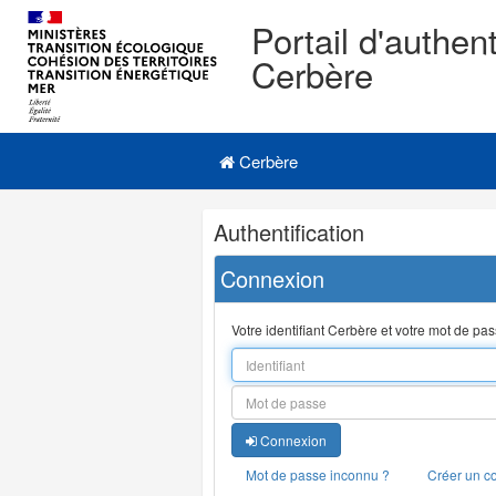
Portail d'authent
Cerbère
Navigation
Menu principal
principale
Cerbère
Navigation
Authentification
et
outils
Connexion
annexes
Votre identifiant Cerbère et votre mot de pa
Connexion
Mot de passe inconnu ?
Créer un c