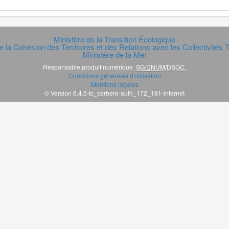
Ministère de la Transition Écologique
e la Cohésion des Territoires et des Relations avec les Collectivités Te
Ministère de la Mer
Responsable produit numérique
SG/DNUM/DSGC
.
Conditions générales d'utilisation
Mentions légales
© Version 6.4.5-tc_cerbere-auth_172_181-internet