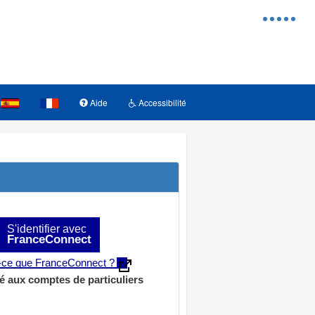
Menu
d'access
Aide
Accessibilité
S'identifier avec
FranceConnect
t-ce que FranceConnect ?
é aux comptes de particuliers