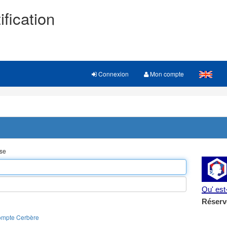
ification
Connexion
Mon compte
sse
Qu' es
Réserv
ompte Cerbère