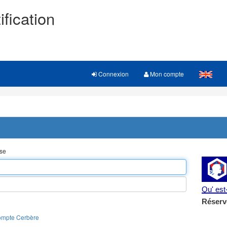
ification
Connexion
Mon compte
sse
Qu' es
Réserv
ompte Cerbère