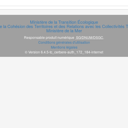
Ministère de la Transition Écologique
e la Cohésion des Territoires et des Relations avec les Collectivités Te
Ministère de la Mer
Responsable produit numérique
SG/DNUM/DSGC
.
Conditions générales d'utilisation
Mentions légales
© Version 6.4.5-tc_cerbere-auth_172_184-internet