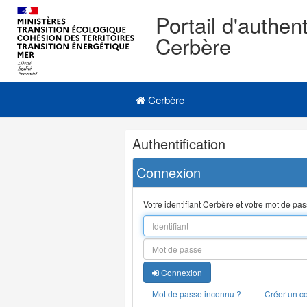
Portail d'authent
Cerbère
Navigation
Menu principal
principale
Cerbère
Navigation
Authentification
et
outils
Connexion
annexes
Votre identifiant Cerbère et votre mot de pa
Connexion
Mot de passe inconnu ?
Créer un c