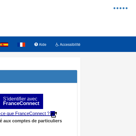
Menu
d'access
Aide
Accessibilité
S'identifier avec
FranceConnect
t-ce que FranceConnect ?
é aux comptes de particuliers