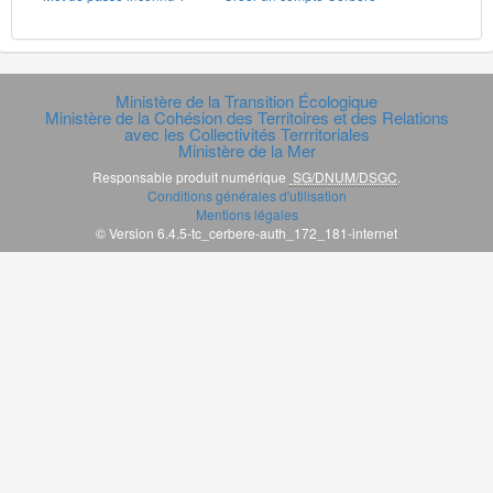
Ministère de la Transition Écologique
Ministère de la Cohésion des Territoires et des Relations
avec les Collectivités Terrritoriales
Ministère de la Mer
Responsable produit numérique
SG/DNUM/DSGC
.
Conditions générales d'utilisation
Mentions légales
© Version 6.4.5-tc_cerbere-auth_172_181-internet