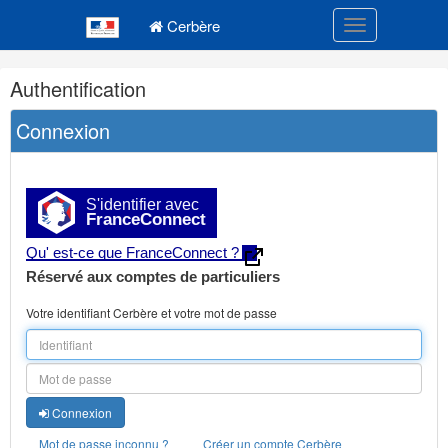
Navigation
Menu principal
principale
Cerbère
Toggle navigatio
Navigation
Authentification
et
outils
Connexion
annexes
S'identifier avec
FranceConnect
Qu' est-ce que FranceConnect ?
Réservé aux comptes de particuliers
Votre identifiant Cerbère et votre mot de passe
Connexion
Mot de passe inconnu ?
Créer un compte Cerbère