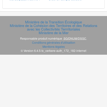
Ministère de la Transition Écologique
Ministère de la Cohésion des Territoires et des Relations
avec les Collectivités Terrritoriales
Ministère de la Mer
Responsable produit numérique
SG/DNUM/DSGC
.
Conditions générales d'utilisation
Mentions légales
© Version 6.4.5-tc_cerbere-auth_172_182-internet