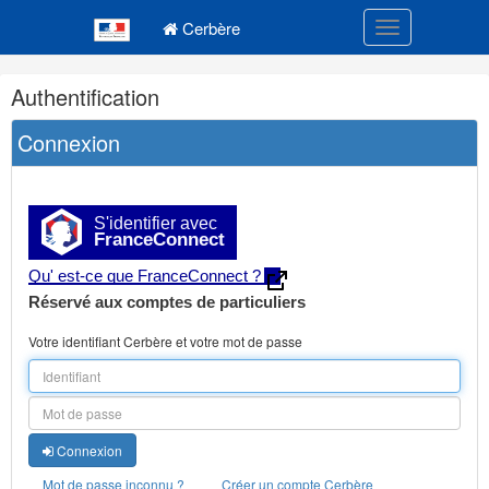
Navigation
Menu principal
principale
Cerbère
Toggle navigatio
Navigation
Authentification
et
outils
Connexion
annexes
S'identifier avec
FranceConnect
Qu' est-ce que FranceConnect ?
Réservé aux comptes de particuliers
Votre identifiant Cerbère et votre mot de passe
Connexion
Mot de passe inconnu ?
Créer un compte Cerbère