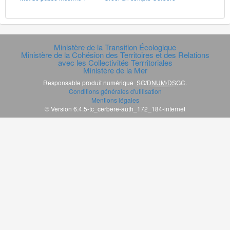
Ministère de la Transition Écologique
Ministère de la Cohésion des Territoires et des Relations
avec les Collectivités Terrritoriales
Ministère de la Mer
Responsable produit numérique
SG/DNUM/DSGC
.
Conditions générales d'utilisation
Mentions légales
© Version 6.4.5-tc_cerbere-auth_172_184-internet