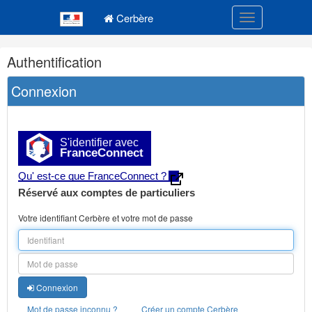
Navigation
Menu principal
principale
Cerbère
Toggle navigatio
Navigation
Authentification
et
outils
Connexion
annexes
S'identifier avec
FranceConnect
Qu' est-ce que FranceConnect ?
Réservé aux comptes de particuliers
Votre identifiant Cerbère et votre mot de passe
Connexion
Mot de passe inconnu ?
Créer un compte Cerbère