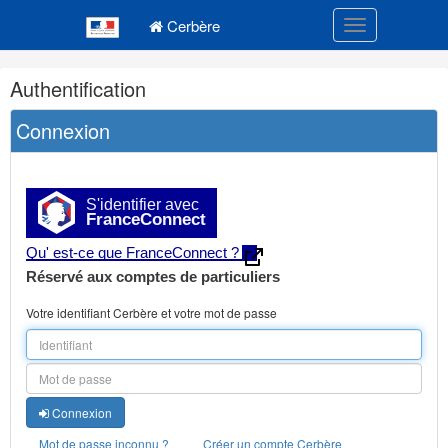
Navigation
Menu principal
principale
Cerbère
Toggle navigatio
Navigation
Authentification
et
outils
Connexion
annexes
S'identifier avec
FranceConnect
Qu' est-ce que FranceConnect ?
Réservé aux comptes de particuliers
Votre identifiant Cerbère et votre mot de passe
Connexion
Mot de passe inconnu ?
Créer un compte Cerbère