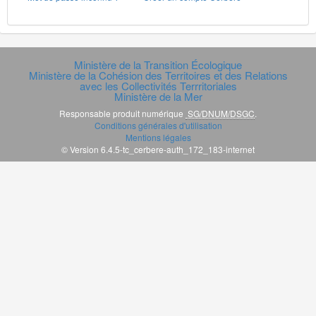
Ministère de la Transition Écologique
Ministère de la Cohésion des Territoires et des Relations
avec les Collectivités Terrritoriales
Ministère de la Mer
Responsable produit numérique
SG/DNUM/DSGC
.
Conditions générales d'utilisation
Mentions légales
© Version 6.4.5-tc_cerbere-auth_172_183-internet