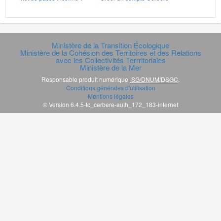
Ministère de la Transition Écologique
Ministère de la Cohésion des Territoires et des Relations
avec les Collectivités Terrritoriales
Ministère de la Mer
Responsable produit numérique
SG/DNUM/DSGC
.
Conditions générales d'utilisation
Mentions légales
© Version 6.4.5-tc_cerbere-auth_172_183-internet