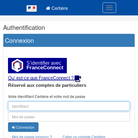
Navigation
Menu principal
principale
Cerbère
Toggle navigatio
Navigation
Authentification
et
outils
Connexion
annexes
S'identifier avec
FranceConnect
Qu' est-ce que FranceConnect ?
Réservé aux comptes de particuliers
Votre identifiant Cerbère et votre mot de passe
Connexion
Mot de passe inconnu ?
Créer un compte Cerbère