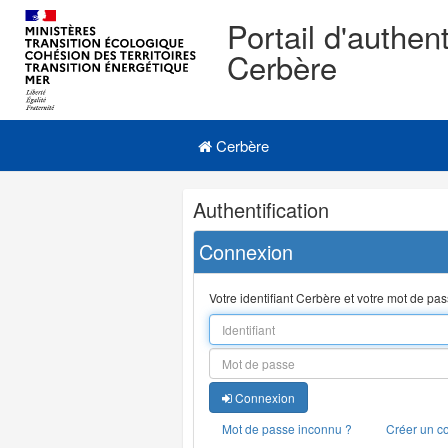
Portail d'authent
Cerbère
Navigation
Menu principal
principale
Cerbère
Navigation
Authentification
et
outils
Connexion
annexes
Votre identifiant Cerbère et votre mot de pa
Connexion
Mot de passe inconnu ?
Créer un c