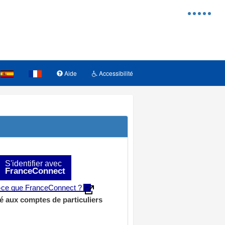
Menu
d'access
Aide
Accessibilité
S'identifier avec
FranceConnect
t-ce que FranceConnect ?
é aux comptes de particuliers