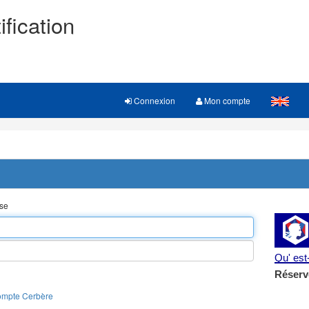
ification
Connexion
Mon compte
sse
Qu' es
Réserv
ompte Cerbère