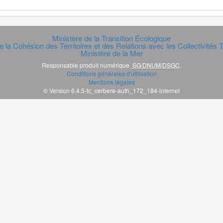
Ministère de la Transition Écologique
e la Cohésion des Territoires et des Relations avec les Collectivités Te
Ministère de la Mer
Responsable produit numérique
SG/DNUM/DSGC
.
Conditions générales d'utilisation
Mentions légales
© Version 6.4.5-tc_cerbere-auth_172_184-internet