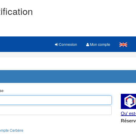
ification
Connexion
Mon compte
sse
Qu' es
Réserv
ompte Cerbère