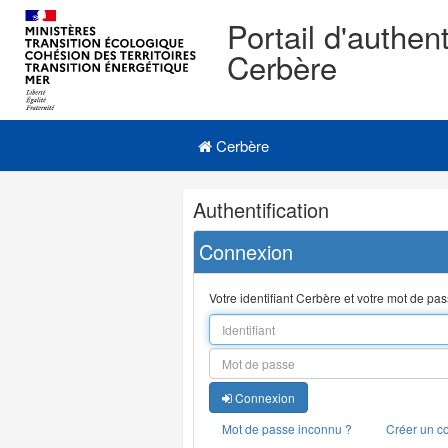
Portail d'authent
Cerbère
Navigation
Menu principal
principale
Cerbère
Navigation
Authentification
et
outils
Connexion
annexes
Votre identifiant Cerbère et votre mot de pa
Connexion
Mot de passe inconnu ?
Créer un c