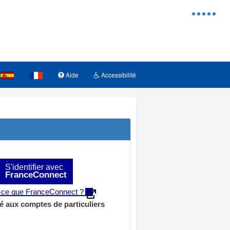
Menu
d'access
Aide
Accessibilité
S'identifier avec
FranceConnect
t-ce que FranceConnect ?
é aux comptes de particuliers