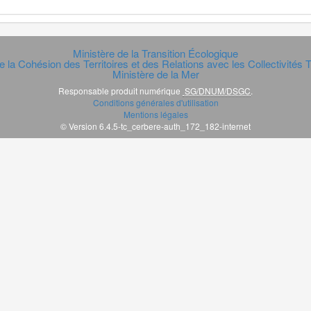
Ministère de la Transition Écologique
e la Cohésion des Territoires et des Relations avec les Collectivités Te
Ministère de la Mer
Responsable produit numérique
SG/DNUM/DSGC
.
Conditions générales d'utilisation
Mentions légales
© Version 6.4.5-tc_cerbere-auth_172_182-internet