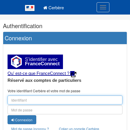
Navigation
Menu principal
principale
Cerbère
Toggle navigatio
Navigation
Authentification
et
outils
Connexion
annexes
S'identifier avec
FranceConnect
Qu' est-ce que FranceConnect ?
Réservé aux comptes de particuliers
Votre identifiant Cerbère et votre mot de passe
Connexion
Mot de passe inconnu ?
Créer un compte Cerbère