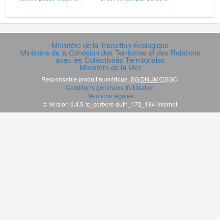
Ministère de la Transition Écologique
Ministère de la Cohésion des Territoires et des Relations
avec les Collectivités Terrritoriales
Ministère de la Mer
Responsable produit numérique
SG/DNUM/DSGC
.
Conditions générales d'utilisation
Mentions légales
© Version 6.4.5-tc_cerbere-auth_172_184-internet