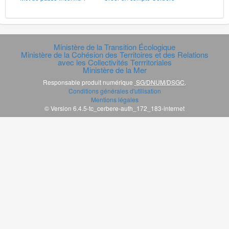
Ministère de la Transition Écologique
Ministère de la Cohésion des Territoires et des Relations
avec les Collectivités Terrritoriales
Ministère de la Mer
Responsable produit numérique
SG/DNUM/DSGC
.
Conditions générales d'utilisation
Mentions légales
© Version 6.4.5-tc_cerbere-auth_172_183-internet