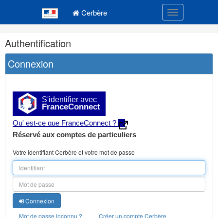
Navigation
Menu principal
principale
Cerbère
Toggle navigatio
Navigation
Authentification
et
outils
Connexion
annexes
S'identifier avec
FranceConnect
Qu' est-ce que FranceConnect ?
Réservé aux comptes de particuliers
Votre identifiant Cerbère et votre mot de passe
Connexion
Mot de passe inconnu ?
Créer un compte Cerbère