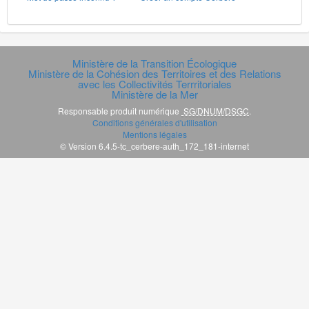
Ministère de la Transition Écologique
Ministère de la Cohésion des Territoires et des Relations
avec les Collectivités Terrritoriales
Ministère de la Mer
Responsable produit numérique
SG/DNUM/DSGC
.
Conditions générales d'utilisation
Mentions légales
© Version 6.4.5-tc_cerbere-auth_172_181-internet