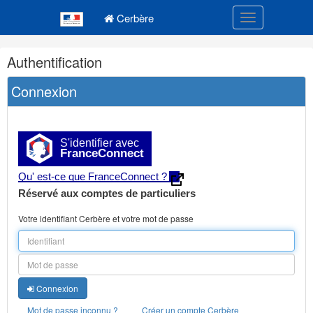
Navigation
Menu principal
principale
Cerbère
Toggle navigatio
Navigation
Authentification
et
outils
Connexion
annexes
S'identifier avec
FranceConnect
Qu' est-ce que FranceConnect ?
Réservé aux comptes de particuliers
Votre identifiant Cerbère et votre mot de passe
Connexion
Mot de passe inconnu ?
Créer un compte Cerbère