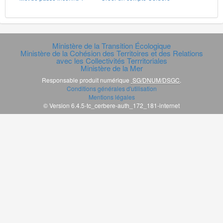
Ministère de la Transition Écologique
Ministère de la Cohésion des Territoires et des Relations
avec les Collectivités Terrritoriales
Ministère de la Mer
Responsable produit numérique
SG/DNUM/DSGC
.
Conditions générales d'utilisation
Mentions légales
© Version 6.4.5-tc_cerbere-auth_172_181-internet