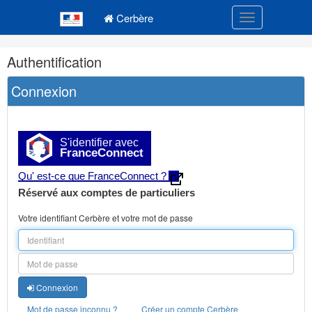
Navigation
Menu principal
principale
Cerbère
Toggle navigatio
Navigation
Authentification
et
outils
Connexion
annexes
S'identifier avec
FranceConnect
Qu' est-ce que FranceConnect ?
Réservé aux comptes de particuliers
Votre identifiant Cerbère et votre mot de passe
Connexion
Mot de passe inconnu ?
Créer un compte Cerbère