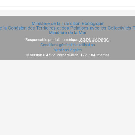
Ministère de la Transition Écologique
e la Cohésion des Territoires et des Relations avec les Collectivités Te
Ministère de la Mer
Responsable produit numérique
SG/DNUM/DSGC
.
Conditions générales d'utilisation
Mentions légales
© Version 6.4.5-tc_cerbere-auth_172_184-internet