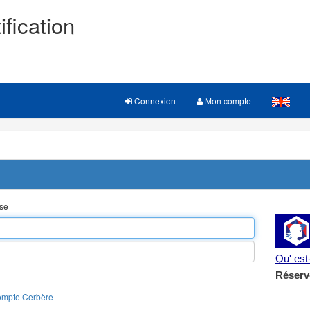
ification
Connexion
Mon compte
sse
Qu' es
Réserv
ompte Cerbère