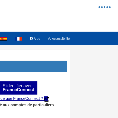
Menu
d'access
Aide
Accessibilité
S'identifier avec
FranceConnect
t-ce que FranceConnect ?
é aux comptes de particuliers