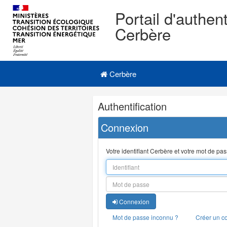
Portail d'authent
Cerbère
Navigation
Menu principal
principale
Cerbère
Navigation
Authentification
et
outils
Connexion
annexes
Votre identifiant Cerbère et votre mot de pa
Connexion
Mot de passe inconnu ?
Créer un c