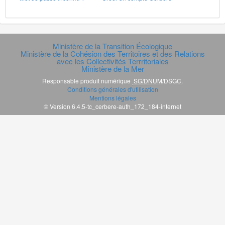
Ministère de la Transition Écologique
Ministère de la Cohésion des Territoires et des Relations
avec les Collectivités Terrritoriales
Ministère de la Mer
Responsable produit numérique
SG/DNUM/DSGC
.
Conditions générales d'utilisation
Mentions légales
© Version 6.4.5-tc_cerbere-auth_172_184-internet