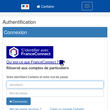
Navigation
Menu principal
principale
Cerbère
Toggle navigatio
Navigation
Authentification
et
outils
Connexion
annexes
S'identifier avec
FranceConnect
Qu' est-ce que FranceConnect ?
Réservé aux comptes de particuliers
Votre identifiant Cerbère et votre mot de passe
Connexion
Mot de passe inconnu ?
Créer un compte Cerbère