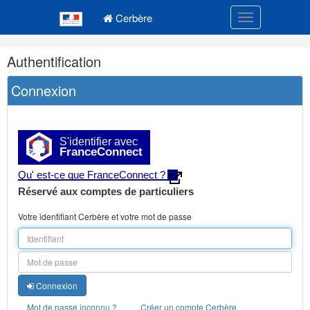
Navigation
Menu principal
principale
Cerbère
Toggle navigatio
Navigation
Authentification
et
outils
Connexion
annexes
S'identifier avec
FranceConnect
Qu' est-ce que FranceConnect ?
Réservé aux comptes de particuliers
Votre identifiant Cerbère et votre mot de passe
Connexion
Mot de passe inconnu ?
Créer un compte Cerbère