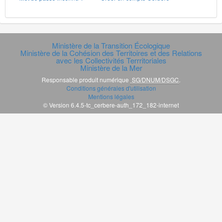
Ministère de la Transition Écologique
Ministère de la Cohésion des Territoires et des Relations
avec les Collectivités Terrritoriales
Ministère de la Mer
Responsable produit numérique
SG/DNUM/DSGC
.
Conditions générales d'utilisation
Mentions légales
© Version 6.4.5-tc_cerbere-auth_172_182-internet