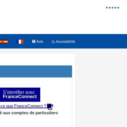
Menu
d'access
Aide
Accessibilité
S'identifier avec
FranceConnect
t-ce que FranceConnect ?
é aux comptes de particuliers