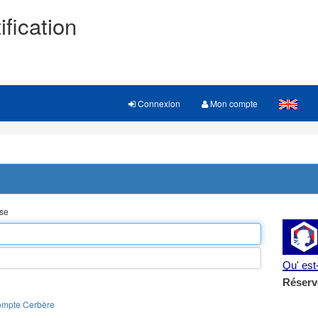
ification
Connexion
Mon compte
sse
Qu' es
Réserv
ompte Cerbère