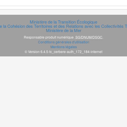
Ministère de la Transition Écologique
e la Cohésion des Territoires et des Relations avec les Collectivités Te
Ministère de la Mer
Responsable produit numérique
SG/DNUM/DSGC
.
Conditions générales d'utilisation
Mentions légales
© Version 6.4.5-tc_cerbere-auth_172_184-internet