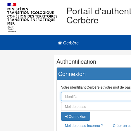
Portail d'authent
Cerbère
Navigation
Menu principal
principale
Cerbère
Navigation
Authentification
et
outils
Connexion
annexes
Votre identifiant Cerbère et votre mot de pa
Connexion
Mot de passe inconnu ?
Créer un c