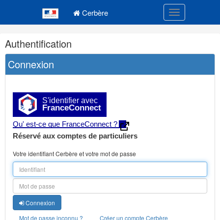
Navigation
Menu principal
principale
Cerbère
Toggle navigatio
Navigation
Authentification
et
outils
Connexion
annexes
S'identifier avec
FranceConnect
Qu' est-ce que FranceConnect ?
Réservé aux comptes de particuliers
Votre identifiant Cerbère et votre mot de passe
Connexion
Mot de passe inconnu ?
Créer un compte Cerbère