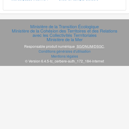
Ministère de la Transition Écologique
Ministère de la Cohésion des Territoires et des Relations
avec les Collectivités Terrritoriales
Ministère de la Mer
Responsable produit numérique
SG/DNUM/DSGC
.
Conditions générales d'utilisation
Mentions légales
© Version 6.4.5-tc_cerbere-auth_172_184-internet