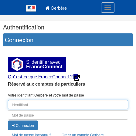
Navigation
Menu principal
principale
Cerbère
Toggle navigatio
Navigation
Authentification
et
outils
Connexion
annexes
S'identifier avec
FranceConnect
Qu' est-ce que FranceConnect ?
Réservé aux comptes de particuliers
Votre identifiant Cerbère et votre mot de passe
Connexion
Mot de passe inconnu ?
Créer un compte Cerbère