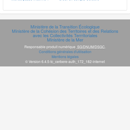
Ministère de la Transition Écologique
Ministère de la Cohésion des Territoires et des Relations
avec les Collectivités Terrritoriales
Ministère de la Mer
Responsable produit numérique
SG/DNUM/DSGC
.
Conditions générales d'utilisation
Mentions légales
© Version 6.4.5-tc_cerbere-auth_172_182-internet