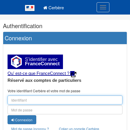
Navigation
Menu principal
principale
Cerbère
Toggle navigatio
Navigation
Authentification
et
outils
Connexion
annexes
S'identifier avec
FranceConnect
Qu' est-ce que FranceConnect ?
Réservé aux comptes de particuliers
Votre identifiant Cerbère et votre mot de passe
Connexion
Mot de passe inconnu ?
Créer un compte Cerbère