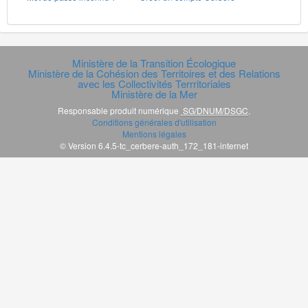
Ministère de la Transition Écologique
Ministère de la Cohésion des Territoires et des Relations
avec les Collectivités Terrritoriales
Ministère de la Mer
Responsable produit numérique
SG/DNUM/DSGC
.
Conditions générales d'utilisation
Mentions légales
© Version 6.4.5-tc_cerbere-auth_172_181-internet