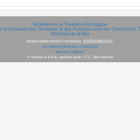
Ministère de la Transition Écologique
e la Cohésion des Territoires et des Relations avec les Collectivités Te
Ministère de la Mer
Responsable produit numérique
SG/DNUM/DSGC
.
Conditions générales d'utilisation
Mentions légales
© Version 6.4.5-tc_cerbere-auth_172_183-internet