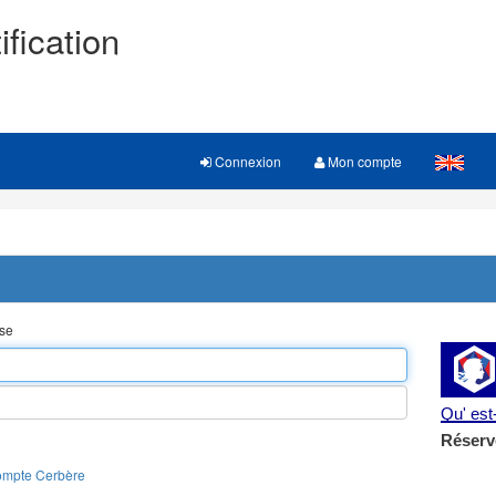
ification
Connexion
Mon compte
sse
Qu' es
Réserv
ompte Cerbère