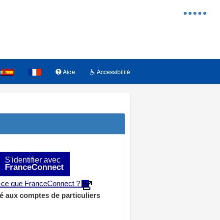
Menu
d'access
Aide
Accessibilité
S'identifier avec
FranceConnect
t-ce que FranceConnect ?
é aux comptes de particuliers