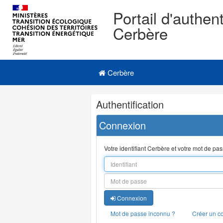
Portail d'authent
Cerbère
Navigation
Menu principal
principale
Cerbère
Navigation
Authentification
et
outils
Connexion
annexes
Votre identifiant Cerbère et votre mot de pa
Connexion
Mot de passe inconnu ?
Créer un c