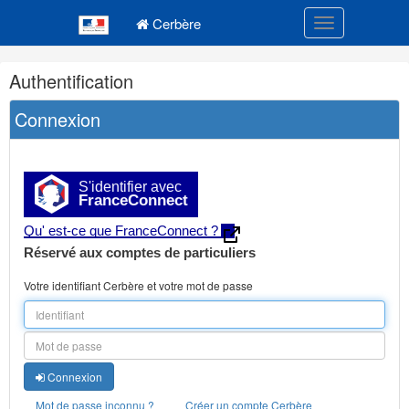
Navigation
Menu principal
principale
Cerbère
Toggle navigatio
Navigation
Authentification
et
outils
Connexion
annexes
S'identifier avec
FranceConnect
Qu' est-ce que FranceConnect ?
Réservé aux comptes de particuliers
Votre identifiant Cerbère et votre mot de passe
Connexion
Mot de passe inconnu ?
Créer un compte Cerbère