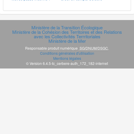
Ministère de la Transition Écologique
Ministère de la Cohésion des Territoires et des Relations
avec les Collectivités Terrritoriales
Ministère de la Mer
Responsable produit numérique
SG/DNUM/DSGC
.
Conditions générales d'utilisation
Mentions légales
© Version 6.4.5-tc_cerbere-auth_172_182-internet