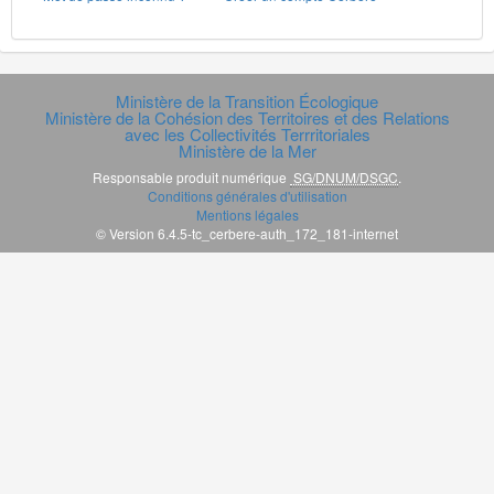
Ministère de la Transition Écologique
Ministère de la Cohésion des Territoires et des Relations
avec les Collectivités Terrritoriales
Ministère de la Mer
Responsable produit numérique
SG/DNUM/DSGC
.
Conditions générales d'utilisation
Mentions légales
© Version 6.4.5-tc_cerbere-auth_172_181-internet