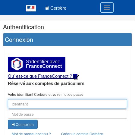
Navigation
Menu principal
principale
Cerbère
Toggle navigatio
Navigation
Authentification
et
outils
Connexion
annexes
S'identifier avec
FranceConnect
Qu' est-ce que FranceConnect ?
Réservé aux comptes de particuliers
Votre identifiant Cerbère et votre mot de passe
Connexion
Mot de passe inconnu ?
Créer un compte Cerbère