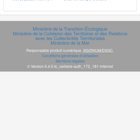
Ministère de la Transition Écologique
Ministère de la Cohésion des Territoires et des Relations
avec les Collectivités Terrritoriales
Ministère de la Mer
Responsable produit numérique
SG/DNUM/DSGC
.
Conditions générales d'utilisation
Mentions légales
© Version 6.4.5-tc_cerbere-auth_172_181-internet