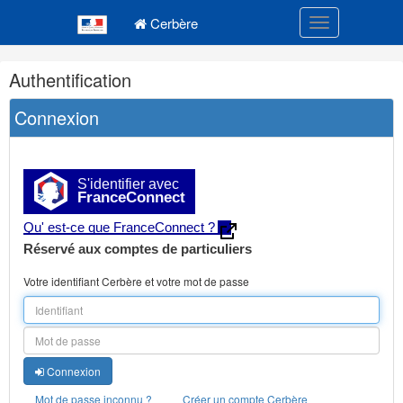
Navigation
Menu principal
principale
Cerbère
Toggle navigatio
Navigation
Authentification
et
outils
Connexion
annexes
S'identifier avec
FranceConnect
Qu' est-ce que FranceConnect ?
Réservé aux comptes de particuliers
Votre identifiant Cerbère et votre mot de passe
Connexion
Mot de passe inconnu ?
Créer un compte Cerbère