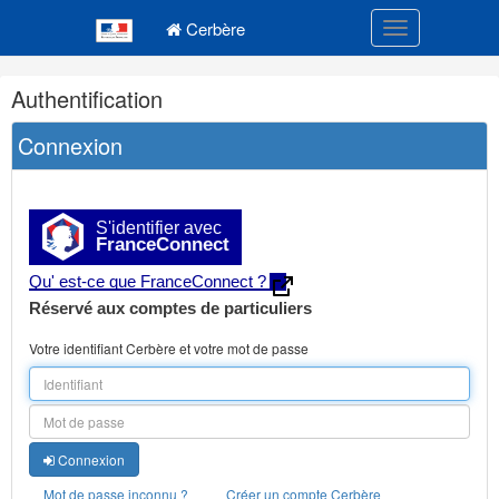
Navigation
Menu principal
principale
Cerbère
Toggle navigatio
Navigation
Authentification
et
outils
Connexion
annexes
S'identifier avec
FranceConnect
Qu' est-ce que FranceConnect ?
Réservé aux comptes de particuliers
Votre identifiant Cerbère et votre mot de passe
Connexion
Mot de passe inconnu ?
Créer un compte Cerbère