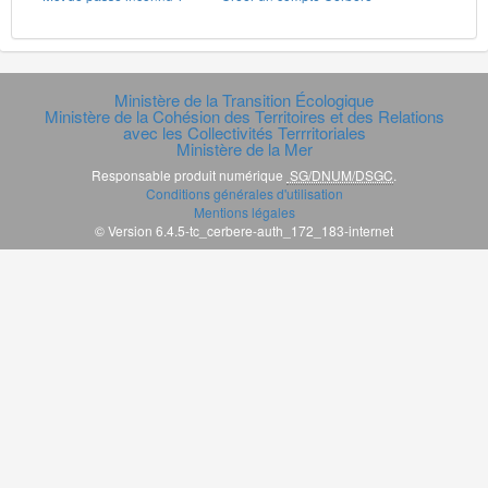
Ministère de la Transition Écologique
Ministère de la Cohésion des Territoires et des Relations
avec les Collectivités Terrritoriales
Ministère de la Mer
Responsable produit numérique
SG/DNUM/DSGC
.
Conditions générales d'utilisation
Mentions légales
© Version 6.4.5-tc_cerbere-auth_172_183-internet