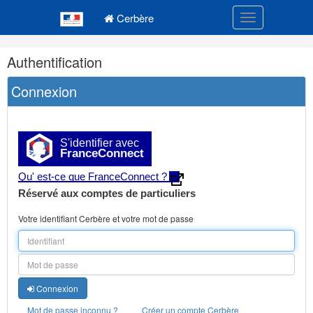
Navigation
Menu principal
principale
Cerbère
Toggle navigatio
Navigation
Authentification
et
outils
Connexion
annexes
S'identifier avec
FranceConnect
Qu' est-ce que FranceConnect ?
Réservé aux comptes de particuliers
Votre identifiant Cerbère et votre mot de passe
Connexion
Mot de passe inconnu ?
Créer un compte Cerbère