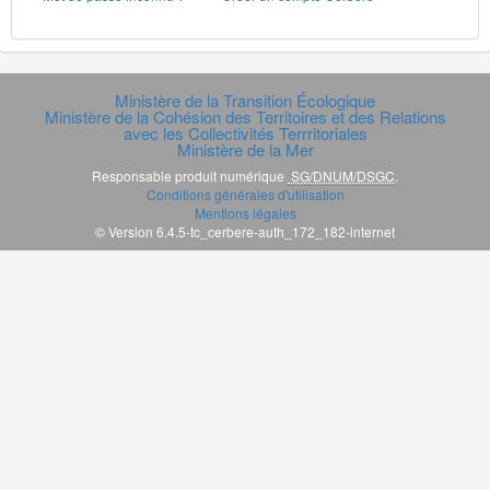
Ministère de la Transition Écologique
Ministère de la Cohésion des Territoires et des Relations
avec les Collectivités Terrritoriales
Ministère de la Mer
Responsable produit numérique
SG/DNUM/DSGC
.
Conditions générales d'utilisation
Mentions légales
© Version 6.4.5-tc_cerbere-auth_172_182-internet